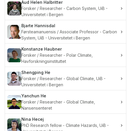
Aud Helen
Halbritter
Forsker / Researcher - Carbon System, UiB -
Universitetet i Bergen
Bjarte
Hannisdal
Førsteamanuensis / Associate Professor - Carbon
System, UiB - Universitetet i Bergen
Konstanze
Haubner
Forsker / Researcher - Polar Climate,
Havforskningsinstituttet
Shengping
He
Forsker / Researcher - Global Climate, UiB -
Universitetet i Bergen
Yanchun
He
Forsker / Researcher - Global Climate,
Nansensenteret
Nina
Hecej
PhD Research fellow - Climate Hazards, UiB -