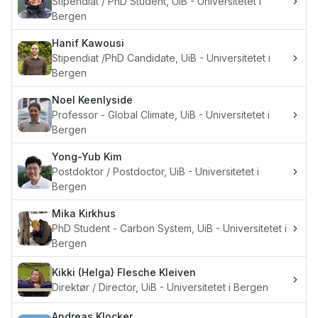
Stipendiat / PhD Student, UiB - Universitetet i
Bergen
Hanif
Kawousi
Stipendiat /PhD Candidate, UiB - Universitetet i
Bergen
Noel
Keenlyside
Professor - Global Climate, UiB - Universitetet i
Bergen
Yong-Yub
Kim
Postdoktor / Postdoctor, UiB - Universitetet i
Bergen
Mika
Kirkhus
PhD Student - Carbon System, UiB - Universitetet i
Bergen
Kikki (Helga) Flesche
Kleiven
Direktør / Director, UiB - Universitetet i Bergen
Andreas
Klocker