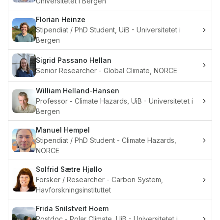
Universitetet i Bergen
Florian
Heinze
Stipendiat / PhD Student, UiB - Universitetet i
Bergen
Sigrid Passano
Hellan
Senior Researcher - Global Climate, NORCE
William
Helland-Hansen
Professor - Climate Hazards, UiB - Universitetet i
Bergen
Manuel
Hempel
Stipendiat / PhD Student - Climate Hazards,
NORCE
Solfrid Sætre
Hjøllo
Forsker / Researcher - Carbon System,
Havforskningsinstituttet
Frida Snilstveit
Hoem
Postdoc - Polar Climate, UiB - Universitetet i