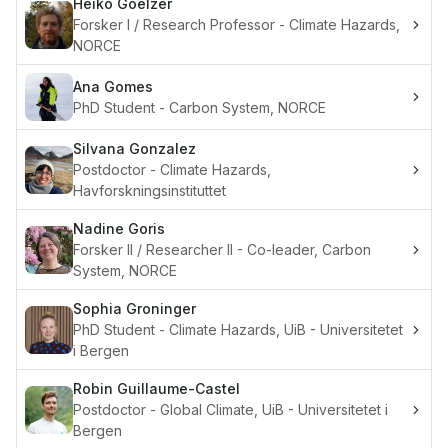
Heiko
Goelzer
Forsker I / Research Professor - Climate Hazards,
NORCE
Ana
Gomes
PhD Student - Carbon System, NORCE
Silvana
Gonzalez
Postdoctor - Climate Hazards,
Havforskningsinstituttet
Nadine
Goris
Forsker II / Researcher II - Co-leader, Carbon
System, NORCE
Sophia
Groninger
PhD Student - Climate Hazards, UiB - Universitetet
i Bergen
Robin
Guillaume-Castel
Postdoctor - Global Climate, UiB - Universitetet i
Bergen