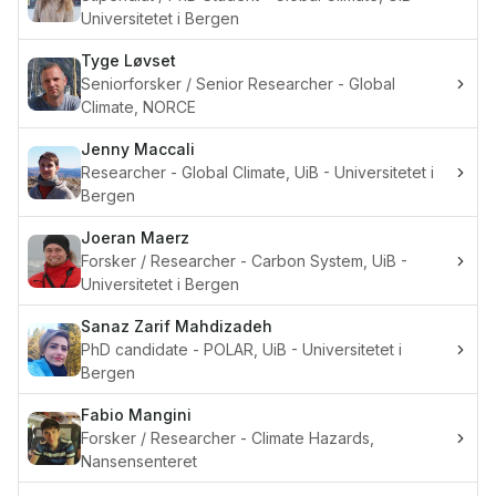
Universitetet i Bergen
Tyge
Løvset
Seniorforsker / Senior Researcher - Global
Climate, NORCE
Jenny
Maccali
Researcher - Global Climate, UiB - Universitetet i
Bergen
Joeran
Maerz
Forsker / Researcher - Carbon System, UiB -
Universitetet i Bergen
Sanaz Zarif
Mahdizadeh
PhD candidate - POLAR, UiB - Universitetet i
Bergen
Fabio
Mangini
Forsker / Researcher - Climate Hazards,
Nansensenteret