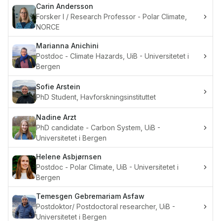
Carin
Andersson
Forsker I / Research Professor - Polar Climate,
NORCE
Marianna
Anichini
Postdoc - Climate Hazards, UiB - Universitetet i
Bergen
Sofie
Arstein
PhD Student, Havforskningsinstituttet
Nadine
Arzt
PhD candidate - Carbon System, UiB -
Universitetet i Bergen
Helene
Asbjørnsen
Postdoc - Polar Climate, UiB - Universitetet i
Bergen
Temesgen Gebremariam
Asfaw
Postdoktor/ Postdoctoral researcher, UiB -
Universitetet i Bergen