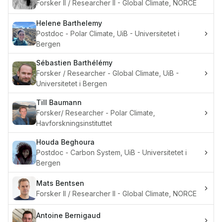
Forsker II / Researcher II - Global Climate, NORCE
Helene
Barthelemy
Postdoc - Polar Climate, UiB - Universitetet i
Bergen
Sébastien
Barthélémy
Forsker / Researcher - Global Climate, UiB -
Universitetet i Bergen
Till
Baumann
Forsker/ Researcher - Polar Climate,
Havforskningsinstituttet
Houda
Beghoura
Postdoc - Carbon System, UiB - Universitetet i
Bergen
Mats
Bentsen
Forsker II / Researcher II - Global Climate, NORCE
Antoine
Bernigaud