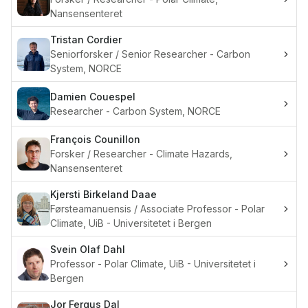
Nansensenteret
Tristan
Cordier
Seniorforsker / Senior Researcher - Carbon
System, NORCE
Damien
Couespel
Researcher - Carbon System, NORCE
François
Counillon
Forsker / Researcher - Climate Hazards,
Nansensenteret
Kjersti Birkeland
Daae
Førsteamanuensis / Associate Professor - Polar
Climate, UiB - Universitetet i Bergen
Svein Olaf
Dahl
Professor - Polar Climate, UiB - Universitetet i
Bergen
Jor Fergus
Dal