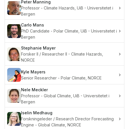
Peter
Manning
Professor - Climate Hazards, UiB - Universitetet i
Bergen
Carlo
Mans
PhD Candidate - Polar Climate, UiB - Universitetet i
Bergen
Stephanie
Mayer
Forsker II / Researcher II - Climate Hazards,
NORCE
Kyle
Mayers
Senior Researcher - Polar Climate, NORCE
Nele
Meckler
Professor - Global Climate, UiB - Universitetet i
Bergen
Iselin
Medhaug
Forskningeleder / Research Director Forecasting
Engine - Global Climate, NORCE