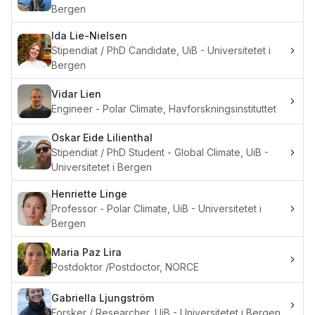
Bergen
Ida
Lie-Nielsen
Stipendiat / PhD Candidate, UiB - Universitetet i
Bergen
Vidar
Lien
Engineer - Polar Climate, Havforskningsinstituttet
Oskar Eide
Lilienthal
Stipendiat / PhD Student - Global Climate, UiB -
Universitetet i Bergen
Henriette
Linge
Professor - Polar Climate, UiB - Universitetet i
Bergen
Maria Paz
Lira
Postdoktor /Postdoctor, NORCE
Gabriella
Ljungström
Forsker / Researcher, UiB - Universitetet i Bergen