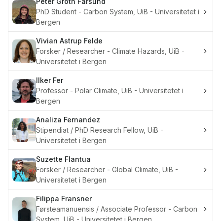
Peter Groth
Farsund
PhD Student - Carbon System, UiB - Universitetet i
Bergen
Vivian Astrup
Felde
Forsker / Researcher - Climate Hazards, UiB -
Universitetet i Bergen
Ilker
Fer
Professor - Polar Climate, UiB - Universitetet i
Bergen
Analiza
Fernandez
Stipendiat / PhD Research Fellow, UiB -
Universitetet i Bergen
Suzette
Flantua
Forsker / Researcher - Global Climate, UiB -
Universitetet i Bergen
Filippa
Fransner
Førsteamanuensis / Associate Professor - Carbon
System, UiB - Universitetet i Bergen