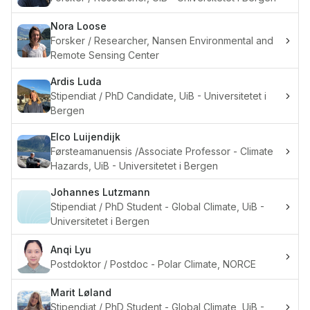
Nora
Loose
Forsker / Researcher, Nansen Environmental and
Remote Sensing Center
Ardis
Luda
Stipendiat / PhD Candidate, UiB - Universitetet i
Bergen
Elco
Luijendijk
Førsteamanuensis /Associate Professor - Climate
Hazards, UiB - Universitetet i Bergen
Johannes
Lutzmann
Stipendiat / PhD Student - Global Climate, UiB -
Universitetet i Bergen
Anqi
Lyu
Postdoktor / Postdoc - Polar Climate, NORCE
Marit
Løland
Stipendiat / PhD Student - Global Climate, UiB -