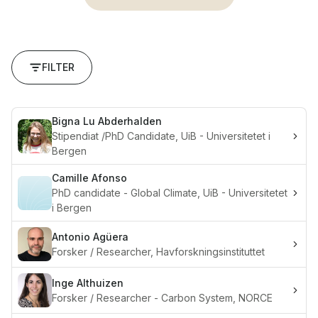
FILTER
Bigna Lu
Abderhalden
Stipendiat /PhD Candidate, UiB - Universitetet i
Bergen
Camille
Afonso
PhD candidate - Global Climate, UiB - Universitetet
i Bergen
Antonio
Agüera
Forsker / Researcher, Havforskningsinstituttet
Inge
Althuizen
Forsker / Researcher - Carbon System, NORCE