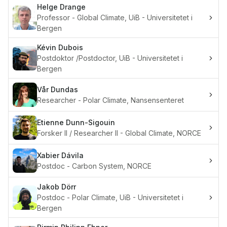
Helge
Drange
Professor - Global Climate, UiB - Universitetet i
Bergen
Kévin
Dubois
Postdoktor /Postdoctor, UiB - Universitetet i
Bergen
Vår
Dundas
Researcher - Polar Climate, Nansensenteret
Etienne
Dunn-Sigouin
Forsker II / Researcher II - Global Climate, NORCE
Xabier
Dávila
Postdoc - Carbon System, NORCE
Jakob
Dörr
Postdoc - Polar Climate, UiB - Universitetet i
Bergen